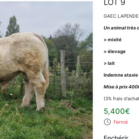
LOT 9
GAEC LAPENDE
Un animal très 
> mixité
>
élevage
> lait
Indemne ataxie
Mise à prix 400
(3% frais d'acha
5,400€
Fermé
Enchérir