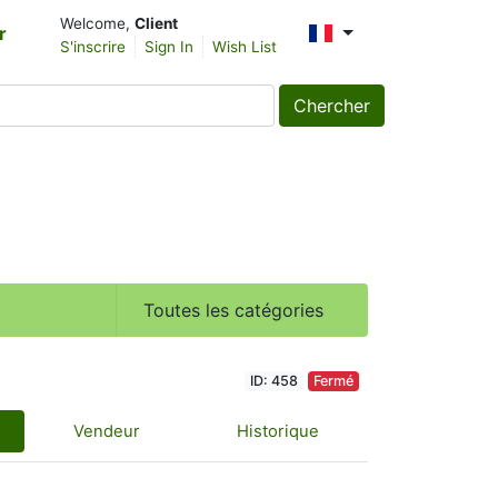
Welcome,
Client
r
S'inscrire
Sign In
Wish List
Chercher
Toutes les catégories
ID: 458
Fermé
Vendeur
Historique