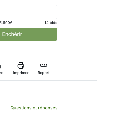
5,500€
14 bids
Enchérir
re
Imprimer
Report
Questions et réponses